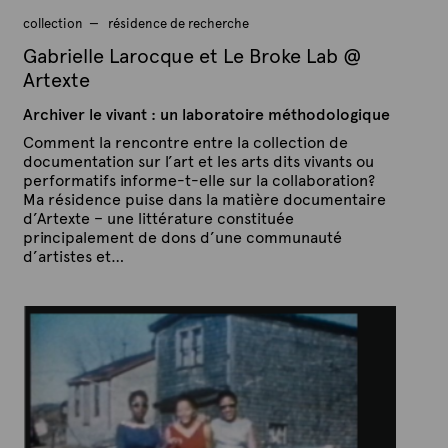
collection
résidence de recherche
Gabrielle Larocque et Le Broke Lab @
Artexte
Archiver le vivant : un laboratoire méthodologique
Comment la rencontre entre la collection de
documentation sur l’art et les arts dits vivants ou
performatifs informe-t-elle sur la collaboration?
Ma résidence puise dans la matière documentaire
d’Artexte – une littérature constituée
principalement de dons d’une communauté
d’artistes et…
P
P
u
a
b
r
l
A
i
é
r
l
t
e
e
9
x
m
a
t