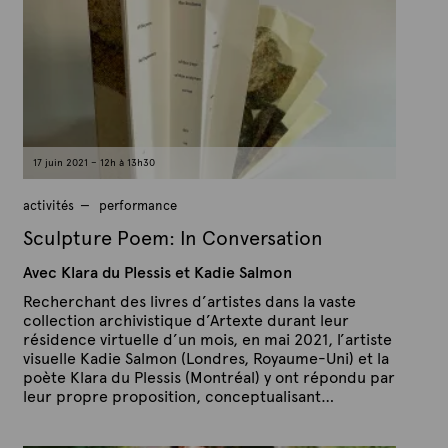
l
t
e
e
2
x
j
u
t
i
e
n
2
0
2
1
17 juin 2021 – 12h à 13h30
activités
performance
Sculpture Poem: In Conversation
Avec Klara du Plessis et Kadie Salmon
Recherchant des livres d’artistes dans la vaste
collection archivistique d’Artexte durant leur
résidence virtuelle d’un mois, en mai 2021, l’artiste
visuelle Kadie Salmon (Londres, Royaume-Uni) et la
poète Klara du Plessis (Montréal) y ont répondu par
leur propre proposition, conceptualisant…
P
P
u