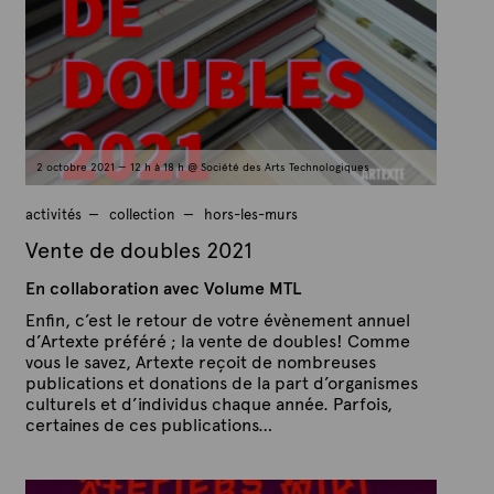
e
e
3
x
n
o
t
v
e
e
m
b
r
e
2 octobre 2021 — 12 h à 18 h @ Société des Arts Technologiques
2
0
2
activités
collection
hors-les-murs
1
Vente de doubles 2021
En collaboration avec Volume MTL
Enfin, c’est le retour de votre évènement annuel
d’Artexte préféré ; la vente de doubles! Comme
vous le savez, Artexte reçoit de nombreuses
publications et donations de la part d’organismes
culturels et d’individus chaque année. Parfois,
certaines de ces publications…
P
P
u
a
b