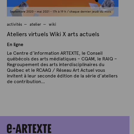
r
2
Septembre 2020 - mai 2021 - 17h à 19 h / chaque dernier jeudi du mois
0
2
1
activités
atelier
wiki
Ateliers virtuels Wiki X arts actuels
En ligne
Le Centre d’information ARTEXTE, le Conseil
québécois des arts médiatiques – CQAM, le RAIQ –
Regroupement des arts interdisciplinaires du
Québec et le RCAAQ / Réseau Art Actuel vous
invitent à leur seconde édition de la série d’ateliers
de contribution…
P
P
u
a
b
r
l
A
i
é
r
l
t
e
e
2
x
s