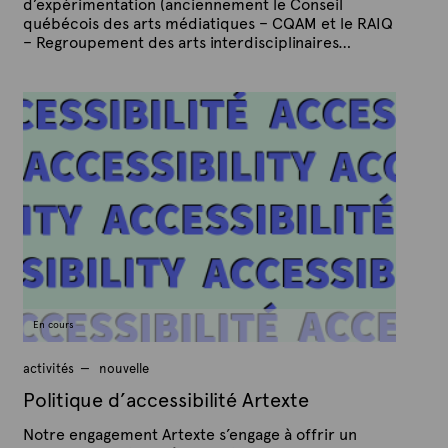
d’expérimentation (anciennement le Conseil
québécois des arts médiatiques – CQAM et le RAIQ
– Regroupement des arts interdisciplinaires…
P
P
u
a
b
r
l
A
i
é
r
l
t
e
e
8
x
s
e
t
p
e
t
e
m
b
r
En cours
e
2
0
activités
nouvelle
2
1
Politique d’accessibilité Artexte
Notre engagement Artexte s’engage à offrir un