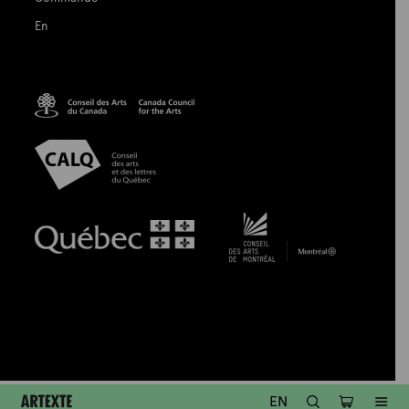
En
Artexte
RECHERCHE
PANIER
ME
EN