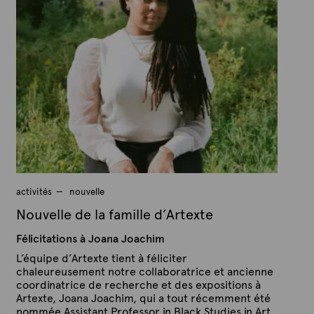
a
b
r
l
A
i
é
r
l
t
e
e
2
x
j
u
t
i
e
n
2
0
2
1
activités
nouvelle
Nouvelle de la famille d’Artexte
Félicitations à Joana Joachim
L’équipe d’Artexte tient à féliciter
chaleureusement notre collaboratrice et ancienne
coordinatrice de recherche et des expositions à
Artexte, Joana Joachim, qui a tout récemment été
nommée Assistant Professor in Black Studies in Art