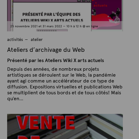
e
v
e
m
b
r
25 novembre 2021 et 31 mars 2022 — 10 h à 12 h @ en ligne
e
2
0
activités
atelier
2
1
Ateliers d’archivage du Web
Présenté par les Ateliers Wiki X arts actuels
Depuis des années, de nombreux projets
artistiques se déroulent sur le Web, la pandémie
ayant agi comme un accélérateur de ce type de
diffusion. Expositions virtuelles et publications Web
se multiplient de tous bords et de tous côtés! Mais
qu’en…
P
P
u
a
b
r
l
A
i
é
r
l
t