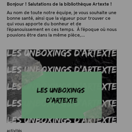
Bonjour ! Salutations de la bibliothèque Artexte !
Au nom de toute notre équipe, je vous souhaite une
bonne santé, ainsi que la vigueur pour trouver ce
qui vous apporte du bonheur et de
l’épanouissement en ces temps. À l’époque où nous
pouvions être dans la même pièce,…
P
P
u
a
b
r
l
A
i
é
r
l
t
e
e
2
x
1
j
t
a
e
n
v
i
e
r
2
0
2
activités