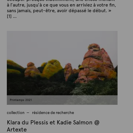
à l’autre, jusqu’à ce que vous en arriviez à votre fin,
sans jamais, peut-être, avoir dépassé le début. »
[1] …
P
P
u
a
b
r
l
A
i
é
r
l
t
e
e
9
x
m
a
t
r
e
s
2
0
2
1
Printemps 2021
collection
résidence de recherche
Klara du Plessis et Kadie Salmon @
Artexte