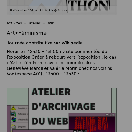
11 décembre 2021 — 13 h à 18 h @ Artexte
activités
atelier
wiki
Art+Féminisme
Journée contributive sur Wikipédia
Horaire : 12h30 – 13h00 : visite commentée de
l’exposition Créer à rebours vers l’exposition : le cas
d’Art et féminisme avec les commissaires,
Geneviève Marcil et Valérie Morin chez nos voisins
Vox (espace 401) ; 13h00 – 13h30 :…
P
P
u
a
b
r
l
A
i
é
r
l
t
e
e
2
x
5
n
t
o