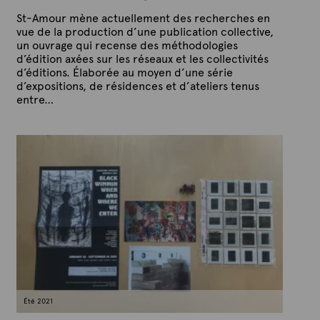
St-Amour mène actuellement des recherches en
vue de la production d’une publication collective,
un ouvrage qui recense des méthodologies
d’édition axées sur les réseaux et les collectivités
d’éditions. Élaborée au moyen d’une série
d’expositions, de résidences et d’ateliers tenus
entre…
P
P
u
a
b
r
l
A
i
é
r
l
t
e
e
8
x
j
u
t
i
e
n
2
0
2
1
Été 2021