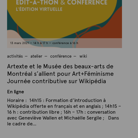
e
9
x
m
a
t
r
e
s
2
0
2
1
13 mars 2021 — 14 h à 17 h — conférence à 16 h
activités
atelier
conférence
wiki
Artexte et le Musée des beaux-arts de
Montréal s’allient pour Art+Féminisme
Journée contributive sur Wikipédia
En ligne
Horaire : 14h15 : Formation d’introduction à
Wikipédia offerte en français et en anglais ; 14h15 –
16 h : contribution libre ; 16h – 17h : conversation
avec Geneviève Wallen et Michaëlle Sergile ; Dans
le cadre de…
P
P