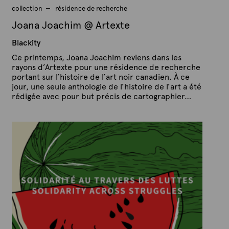
collection
résidence de recherche
Joana Joachim @ Artexte
Blackity
Ce printemps, Joana Joachim reviens dans les
rayons d’Artexte pour une résidence de recherche
portant sur l’histoire de l’art noir canadien. À ce
jour, une seule anthologie de l’histoire de l’art a été
rédigée avec pour but précis de cartographier…
P
P
u
a
b
r
l
A
i
é
r
l
t
e
e
8
x
j
u
t
i
e
n
2
0
2