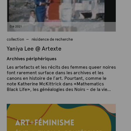
r
e
s
2
0
2
1
Été 2021
collection
résidence de recherche
Yaniya Lee @ Artexte
Archives périphériques
Les artefacts et les récits des femmes queer noires
font rarement surface dans les archives et les
canons en histoire de l’art. Pourtant, comme le
note Katherine McKittrick dans «Mathematics
Black Life», les généalogies des Noirs – de la vie…
P
P
u
a
b
r
l
A
i
é
r
l
t
e