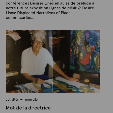
conférences Desires Lines en guise de prélude à
notre future exposition Lignes de désir // Desire
Lines: Displaced Narratives of Place
commissariée…
P
P
u
a
b
r
l
A
i
é
r
l
t
e
e
2
x
5
f
t
é
e
v
r
i
e
r
2
0
2
activités
nouvelle
1
Mot de la directrice