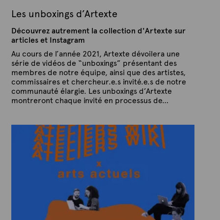
1
Les unboxings d’Artexte
Découvrez autrement la collection d'Artexte sur
articles et Instagram
Au cours de l’année 2021, Artexte dévoilera une
série de vidéos de “unboxings” présentant des
membres de notre équipe, ainsi que des artistes,
commissaires et chercheur.e.s invité.e.s de notre
communauté élargie. Les unboxings d’Artexte
montreront chaque invité en processus de…
P
P
u
a
b
r
l
A
i
é
r
l
t
e
e
7
x
j
a
t
n
e
v
i
e