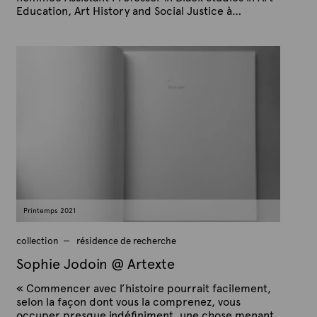
Education, Art History and Social Justice à…
P
P
u
a
b
r
l
A
i
é
r
l
t
e
e
6
x
m
a
t
i
e
2
0
2
1
Printemps 2021
collection
résidence de recherche
Sophie Jodoin @ Artexte
« Commencer avec l’histoire pourrait facilement,
selon la façon dont vous la comprenez, vous
occuper presque indéfiniment, une chose menant