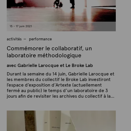
i
e
n
2
0
2
1
15 - 17 juin 2021
activités
performance
Commémorer le collaboratif, un
laboratoire méthodologique
avec Gabrielle Larocque et Le Broke Lab
Durant la semaine du 14 juin, Gabrielle Larocque et
les membres du collectif le Broke Lab investiront
l’espace d’exposition d’Artexte (actuellement
fermé au public) le temps d’un laboratoire de 3
jours afin de revisiter les archives du collectif à la…
P
P
u
a
b
r
l
A
i
é
r