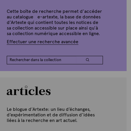
e
t
p
e
t
Cette boîte de recherche permet d’accéder
e
au catalogue e-artexte, la base de données
m
d’Artexte qui contient toutes les notices de
b
sa collection accessible sur place ainsi qu’à
r
e
sa collection numérique accessible en ligne.
2
0
Effectuer une recherche avancée
2
0
Le blogue d’Artexte: un lieu d’échanges,
d’expérimentation et de diffusion d’idées
liées à la recherche en art actuel.