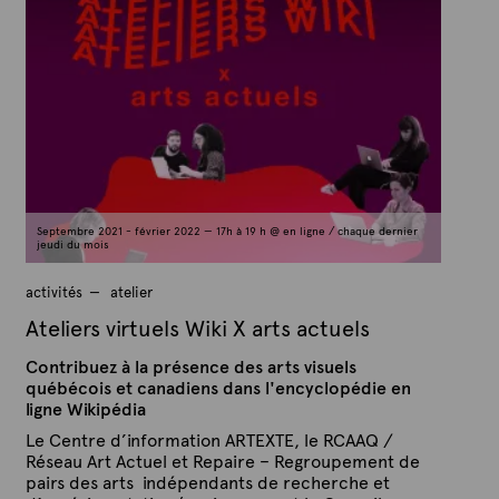
r
l
A
i
é
r
l
t
e
e
1
x
8
s
t
e
e
p
t
e
m
Septembre 2021 - février 2022 — 17h à 19 h @ en ligne / chaque dernier
b
jeudi du mois
r
e
2
activités
atelier
0
2
Ateliers virtuels Wiki X arts actuels
1
Contribuez à la présence des arts visuels
québécois et canadiens dans l'encyclopédie en
ligne Wikipédia
Le Centre d’information ARTEXTE, le RCAAQ /
Réseau Art Actuel et Repaire – Regroupement de
pairs des arts indépendants de recherche et