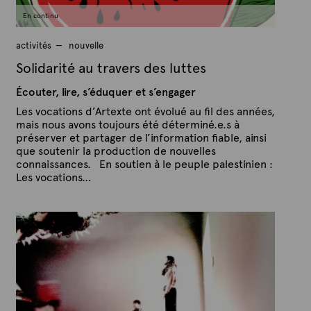
1
En continu
activités
nouvelle
Solidarité au travers des luttes
Écouter, lire, s’éduquer et s’engager
Les vocations d’Artexte ont évolué au fil des années,
mais nous avons toujours été déterminé.e.s à
préserver et partager de l’information fiable, ainsi
que soutenir la production de nouvelles
connaissances. En soutien à le peuple palestinien :
Les vocations…
P
P
u
a
b
r
l
A
i
é
r
l
t
e
e
3
x
j
u
t