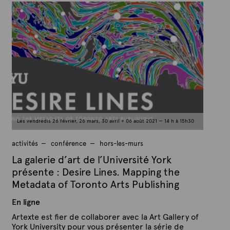
u
a
b
r
l
A
i
é
r
l
t
e
e
1
x
m
a
t
r
e
s
2
0
2
1
Les vendredis 26 février, 26 mars, 30 avril + 06 août 2021 — 14 h à 15h30
activités
conférence
hors-les-murs
La galerie d’art de l’Université York
présente : Desire Lines. Mapping the
Metadata of Toronto Arts Publishing
En ligne
Artexte est fier de collaborer avec la Art Gallery of
York University pour vous présenter la série de