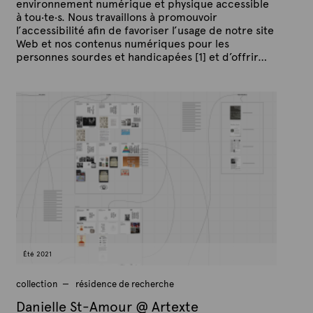
environnement numérique et physique accessible
à tou‧te‧s. Nous travaillons à promouvoir
l’accessibilité afin de favoriser l’usage de notre site
Web et nos contenus numériques pour les
personnes sourdes et handicapées [1] et d’offrir…
P
P
u
a
b
r
l
A
i
é
r
l
t
e
e
2
x
7
j
t
u
e
i
l
l
e
t
Été 2021
2
0
2
collection
résidence de recherche
1
Danielle St-Amour @ Artexte