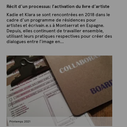
Récit d’un processus: l’activation du livre d’artiste
Kadie et Klara se sont rencontrées en 2018 dans le
cadre d’un programme de résidences pour
artistes et écrivain.e.s à Montserrat en Espagne.
Depuis, elles continuent de travailler ensemble,
utilisant leurs pratiques respectives pour créer des
dialogues entre l’image en…
P
P
u
a
b
r
l
A
i
é
r
l
t
e
e
9
x
m
a
t
r
e
s
2
0
2
1
Printemps 2021