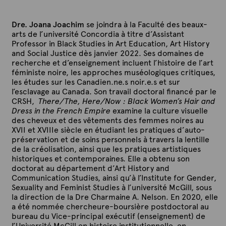
Dre. Joana Joachim
se joindra à la Faculté des beaux-
arts de l’université Concordia à titre d’Assistant
Professor in Black Studies in Art Education, Art History
and Social Justice dès janvier 2022. Ses domaines de
recherche et d’enseignement incluent l’histoire de l’art
féministe noire, les approches muséologiques critiques,
les études sur les Canadien.ne.s noir.e.s et sur
l’esclavage au Canada. Son travail doctoral financé par le
CRSH,
There/The, Here/Now : Black Women’s Hair and
Dress in the French Empire
examine la culture visuelle
des cheveux et des vêtements des femmes noires au
XVII et XVIIIe siècle en étudiant les pratiques d’auto-
préservation et de soins personnels
à travers la lentille
de la créolisation, ainsi que les pratiques artistiques
historiques et contemporaines. Elle a obtenu son
doctorat au département d’Art History and
Communication Studies, ainsi qu’à l’Institute for Gender,
Sexuality and Feminist Studies à l’université McGill, sous
la direction de la Dre Charmaine A. Nelson. En 2020, elle
a été nommée chercheure-boursière postdoctoral au
bureau du Vice-principal exécutif (enseignement) de
l’Université McGill en histoire institutionnelle, en