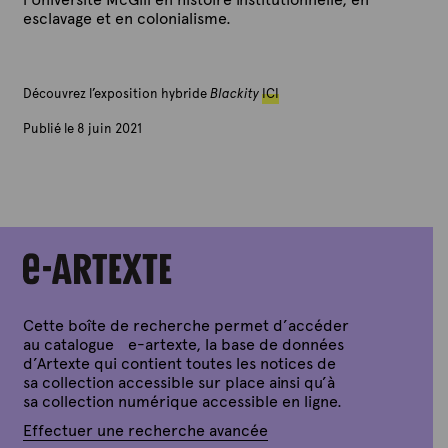
esclavage et en colonialisme.
Découvrez l’exposition hybride
Blackity
ICI
Publié le 8 juin 2021
P
a
r
A
r
t
e
x
t
e
Cette boîte de recherche permet d’accéder
au catalogue e-artexte, la base de données
d’Artexte qui contient toutes les notices de
sa collection accessible sur place ainsi qu’à
sa collection numérique accessible en ligne.
Effectuer une recherche avancée