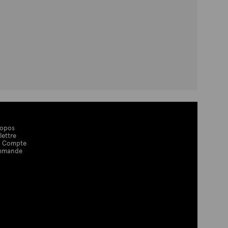
ropos
lettre
 Compte
mmande