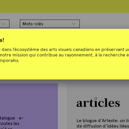
Mots-clés
e!
dans l’écosystème des arts visuels canadiens en préservant
u
 notre mission qui contribue au rayonnement, à la recherche e
emporains.
atalogue e-
Le blogue d’Artexte: un l
toutes les
de diffusion d’idées liées
u’à sa