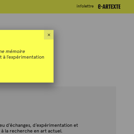
infolettre
infolettre
×
ne mémoire
t à l’expérimentation
ieu d’échanges, d’expérimentation et
 à la recherche en art actuel.