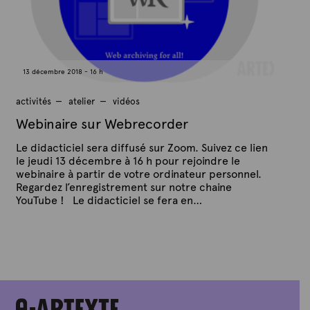
o
t
v
e
e
m
b
r
e
13 décembre 2018 - 16 h
2
0
2
activités
atelier
vidéos
1
Webinaire sur Webrecorder
Le didacticiel sera diffusé sur Zoom. Suivez ce lien
le jeudi 13 décembre à 16 h pour rejoindre le
webinaire à partir de votre ordinateur personnel.
Regardez l’enregistrement sur notre chaine
YouTube ! Le didacticiel se fera en…
P
P
u
a
b
r
l
A
i
é
r
l
t
e
e
1