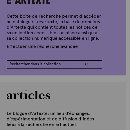
x
0
n
t
o
e
v
Cette boîte de recherche permet d’accéder
e
au catalogue e-artexte, la base de données
m
d’Artexte qui contient toutes les notices de
b
sa collection accessible sur place ainsi qu’à
r
e
sa collection numérique accessible en ligne.
2
0
Effectuer une recherche avancée
1
8
Le blogue d’Artexte: un lieu d’échanges,
d’expérimentation et de diffusion d’idées
liées à la recherche en art actuel.