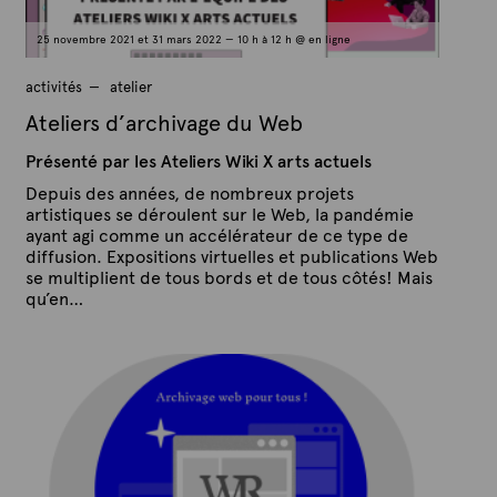
v
a
25 novembre 2021 et 31 mars 2022 — 10 h à 12 h @ en ligne
g
e
activités
atelier
d
Ateliers d’archivage du Web
u
Présenté par les Ateliers Wiki X arts actuels
w
e
Depuis des années, de nombreux projets
artistiques se déroulent sur le Web, la pandémie
b
ayant agi comme un accélérateur de ce type de
diffusion. Expositions virtuelles et publications Web
se multiplient de tous bords et de tous côtés! Mais
qu’en…
P
P
u
a
b
r
l
A
i
é
r
l
t
e
e
3
x
n