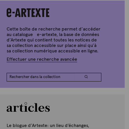
l
t
e
e
2
x
8
j
t
u
e
i
Cette boîte de recherche permet d’accéder
n
au catalogue e-artexte, la base de données
2
d’Artexte qui contient toutes les notices de
0
sa collection accessible sur place ainsi qu’à
2
2
sa collection numérique accessible en ligne.
Effectuer une recherche avancée
Le blogue d’Artexte: un lieu d’échanges,