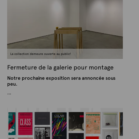
r
l
t
e
e
2
x
1
j
t
u
e
i
l
l
e
t
La collection demeure ouverte au public!
2
0
2
Fermeture de la galerie pour montage
6
Notre prochaine exposition sera annoncée sous
peu.
…
P
P
u
a
b
r
l
A
i
é
r
l
t
e
e