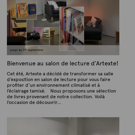
jusqu’au 29 septembre
Bienvenue au salon de lecture d’Artexte!
Cet été, Artexte a décidé de transformer sa salle
d’exposition en salon de lecture pour vous faire
profiter d’un environnement climatisé et à
l’éclairage tamisé. Nous proposons une sélection
de livres provenant de notre collection. Voilà
l’occasion de découvrir…
P
P
u
a
b
r
l
A
i
é