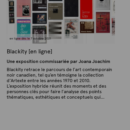
4
x
a
v
t
r
e
i
l
2
0
2
en ligne dès le 7 octobre 2021
4
Blackity [en ligne]
Une exposition commissariée par Joana Joachim
Blackity retrace le parcours de l’art contemporain
noir canadien, tel qu’en témoigne la collection
d’Artexte entre les années 1970 et 2010.
L’exposition hybride réunit des moments et des
personnes clés pour faire l’analyse des points
thématiques, esthétiques et conceptuels qui…
P
P
u
a
b
r
l
A
i
é
r