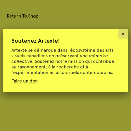
P
Return To Shop
a
n
×
Votre panier est actuellement vide.
i
Soutenez Artexte!
e
Votre panier est actuellement vide.
Artexte se démarque dans l’écosystème des arts
r
visuels canadiens en préservant
une mémoire
collective
. Soutenez notre mission qui contribue
au rayonnement, à la recherche et à
l’expérimentation en arts visuels contemporains.
Faire un don