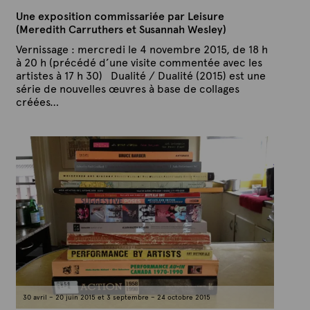
Une exposition commissariée par Leisure
(Meredith Carruthers et Susannah Wesley)
Vernissage : mercredi le 4 novembre 2015, de 18 h
à 20 h (précédé d’une visite commentée avec les
artistes à 17 h 30) Dualité / Dualité (2015) est une
série de nouvelles œuvres à base de collages
créées…
P
P
u
a
b
r
l
A
i
é
r
l
t
e
e
4
x
n
o
t
v
e
e
m
b
r
e
30 avril – 20 juin 2015 et 3 septembre – 24 octobre 2015
2