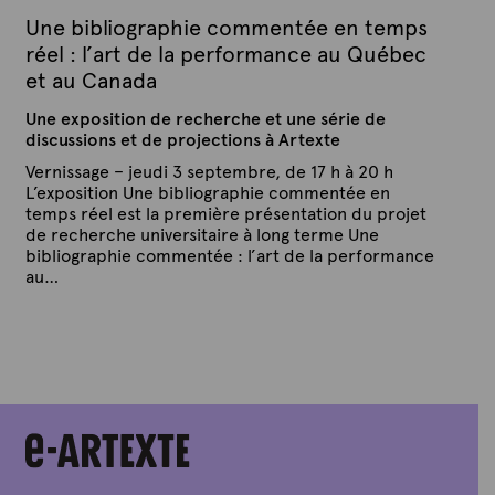
0
1
Une bibliographie commentée en temps
5
réel : l’art de la performance au Québec
et au Canada
Une exposition de recherche et une série de
discussions et de projections à Artexte
Vernissage – jeudi 3 septembre, de 17 h à 20 h
L’exposition Une bibliographie commentée en
temps réel est la première présentation du projet
de recherche universitaire à long terme Une
bibliographie commentée : l’art de la performance
au…
P
P
u
a
b
r
l
A
i
é
r
l
t
e
e
3
x
0
a
t
v