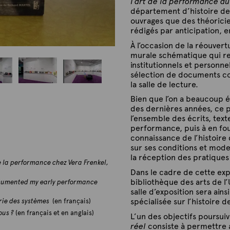
l’art de la performance a
département d’histoire de l
ouvrages que des théoricien
rédigés par anticipation, e
À l’occasion de la réouvert
murale schématique qui ren
institutionnels et personne
sélection de documents co
la salle de lecture.
P
P
Bien que l’on a beaucoup 
h
h
des dernières années, ce p
o
o
l’ensemble des écrits, texte
t
t
performance, puis à en fou
o
o
connaissance de l’histoire
:
:
sur ses conditions et mode
G
G
la réception des pratiques
u
u
de la performance chez Vera Frenkel,
y
y
Dans le cadre de cette expo
L
L
bibliothèque des arts de l
documented my early performance
'
'
salle d’exposition sera ai
H
H
spécialisée sur l’histoire 
rie des systèmes
(en français)
e
e
ous ?
(en français et en anglais)
L’un des objectifs poursuiv
u
u
réel
consiste à permettre 
r
r