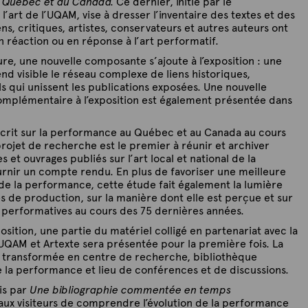
u Québec et au Canada.
Ce dernier, initié par le
’art de l’UQAM, vise à dresser l’inventaire des textes et des
s, critiques, artistes, conservateurs et autres auteurs ont
n réaction ou en réponse à l’art performatif.
ure, une nouvelle composante s’ajoute à l’exposition : une
d visible le réseau complexe de liens historiques,
ls qui unissent les publications exposées. Une nouvelle
mplémentaire à l’exposition est également présentée dans
écrit sur la performance au Québec et au Canada au cours
rojet de recherche est le premier à réunir et archiver
s et ouvrages publiés sur l’art local et national de la
rnir un compte rendu. En plus de favoriser une meilleure
 de la performance, cette étude fait également la lumière
s de production, sur la manière dont elle est perçue et sur
 performatives au cours des 75 dernières années.
sition, une partie du matériel colligé en partenariat avec la
’UQAM et Artexte sera présentée pour la première fois. La
nsi transformée en centre de recherche, bibliothèque
de la performance et lieu de conférences et de discussions.
is par
Une bibliographie commentée en temps
aux visiteurs de comprendre l’évolution de la performance