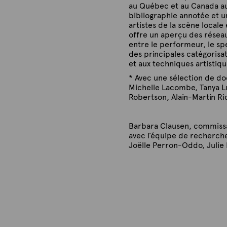
au Québec et au Canada au
e
e
bibliographie annotée et u
u
u
artistes de la scène locale
x
x
offre un aperçu des réseau
entre le performeur, le s
des principales catégorisat
et aux techniques artistiqu
* Avec une sélection de d
Michelle Lacombe, Tanya Lu
Robertson, Alain-Martin Ri
Barbara Clausen, commissa
avec l’équipe de recherch
Joëlle Perron-Oddo, Julie