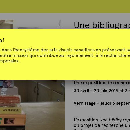
Une bibliogr
: l’art de la
e!
Canada
dans l’écosystème des arts visuels canadiens en préservant
u
 notre mission qui contribue au rayonnement, à la recherche e
emporains.
Une exposition de recherch
30 avril – 20 juin 2015 et
Vernissage – jeudi 3 septe
L’exposition
Une bibliogra
du projet de recherche uni