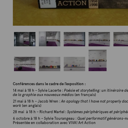
P
P
P
P
P
h
h
h
h
h
o
o
o
o
o
t
t
t
t
t
o
o
o
o
o
P
P
P
P
:
:
:
:
:
h
h
h
h
G
G
G
G
G
Conférences dans le cadre de l’exposition :
o
o
o
o
u
u
u
u
u
t
t
t
t
14 mai à 18 h – Sylvie Lacerte :
Poésie et storytelling: un itinéraire 
y
y
y
y
y
de la graphie aux nouveaux médias
(en français)
o
o
o
o
L
L
L
L
L
:
:
:
:
21 mai à 18 h – Jacob Wren :
An apology that I have not properly 
'
'
'
'
'
work
(en anglais)
G
G
G
G
H
H
H
H
H
28 mai à 18 h – Richard Martel :
Systèmes périphériques et périphé
u
u
u
u
e
e
e
e
e
y
y
y
y
6 octobre à 18 h – Sylvie Tourangeau :
Quel performatif générons-n
u
u
u
u
u
Présentée en collaboration avec VIVA! Art Action
L
L
L
L
r
r
r
r
r