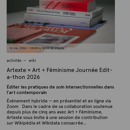
l
t
e
e
1
x
8
m
t
a
e
r
s
2
0
2
16 mai 2026 — 12h00 à 18h00 @ Artexte
6
activités
wiki
Artexte × Art + Féminisme Journée Edit-
a-thon 2026
Éditer les pratiques de soin intersectionnelles dans
l’art contemporain
Événement hybride — en présentiel et en ligne via
Zoom Dans le cadre de sa collaboration soutenue
depuis plus de cinq ans avec Art + Féminisme,
Artexte vous invite à une session de contribution
sur Wikipédia et Wikidata consacrée…