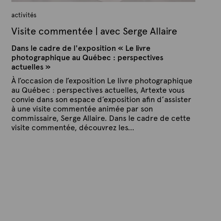
activités
Visite commentée | avec Serge Allaire
Dans le cadre de l'exposition « Le livre
photographique au Québec : perspectives
actuelles »
À l’occasion de l’exposition Le livre photographique
au Québec : perspectives actuelles, Artexte vous
convie dans son espace d’exposition afin d’assister
à une visite commentée animée par son
commissaire, Serge Allaire. Dans le cadre de cette
visite commentée, découvrez les…
P
P
u
a
b
r
l
A
i
é
r
l
t
e
e
6
x
n
o
t