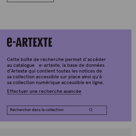
des
b
r
l
articles
A
i
é
r
l
t
e
e
1
x
5
m
t
a
e
i
2
0
Cette boîte de recherche permet d’accéder
2
au catalogue e-artexte, la base de données
5
d’Artexte qui contient toutes les notices de
sa collection accessible sur place ainsi qu’à
sa collection numérique accessible en ligne.
Effectuer une recherche avancée