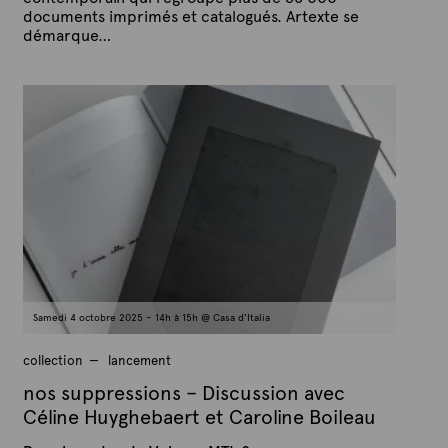
documents imprimés et catalogués. Artexte se
démarque…
P
P
u
a
b
r
l
A
i
é
r
l
t
e
e
2
x
1
a
t
o
e
û
t
2
0
2
Samedi 4 octobre 2025 – 14h à 15h @ Casa d'Italia
5
collection
lancement
nos suppressions – Discussion avec
Céline Huyghebaert et Caroline Boileau