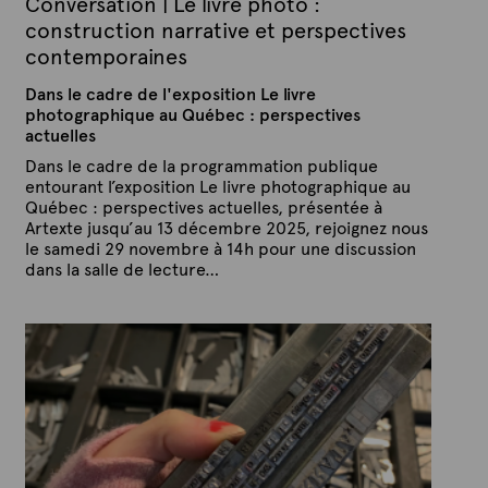
Conversation | Le livre photo :
construction narrative et perspectives
contemporaines
Dans le cadre de l'exposition Le livre
photographique au Québec : perspectives
actuelles
Dans le cadre de la programmation publique
entourant l’exposition Le livre photographique au
Québec : perspectives actuelles, présentée à
Artexte jusqu’au 13 décembre 2025, rejoignez nous
le samedi 29 novembre à 14h pour une discussion
dans la salle de lecture…
P
P
u
a
b
r
l
A
i
é
r
l
t
e
e
1
x
8
o
t
c