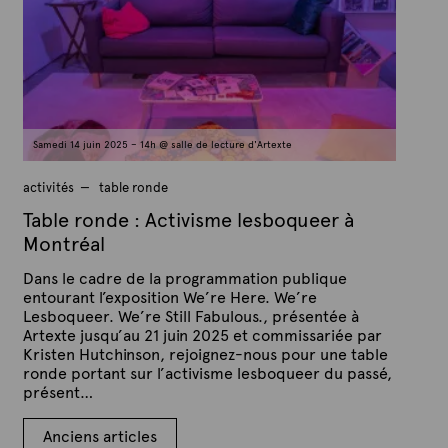
e
1
x
1
j
t
u
e
i
l
l
e
t
Samedi 14 juin 2025 – 14h @ salle de lecture d'Artexte
2
0
2
activités
table ronde
5
Table ronde : Activisme lesboqueer à
Montréal
Dans le cadre de la programmation publique
entourant l’exposition We’re Here. We’re
Lesboqueer. We’re Still Fabulous., présentée à
Artexte jusqu’au 21 juin 2025 et commissariée par
Kristen Hutchinson, rejoignez-nous pour une table
ronde portant sur l’activisme lesboqueer du passé,
présent…
P
Navigation
P
Anciens articles
u
a