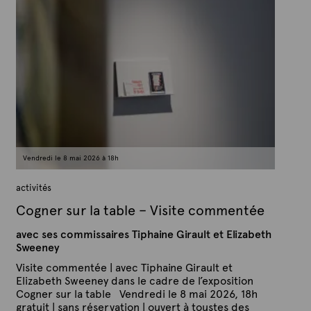
b
r
l
A
i
é
r
l
t
e
e
1
x
6
m
t
a
e
i
2
0
2
6
Vendredi le 8 mai 2026 à 18h
activités
Cogner sur la table – Visite commentée
avec ses commissaires Tiphaine Girault et Elizabeth
Sweeney
Visite commentée | avec Tiphaine Girault et
Elizabeth Sweeney dans le cadre de l’exposition
Cogner sur la table Vendredi le 8 mai 2026, 18h
gratuit | sans réservation | ouvert à toustes des