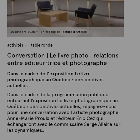
c
t
t
e
o
b
r
e
2
30 octobre 2025 — 18h @ salle de lecture d'Artexte
0
2
5
activités
table ronde
Conversation | Le livre photo : relations
entre éditeur·trice et photographe
Dans le cadre de l'exposition Le livre
photographique au Québec : perspectives
actuelles
Dans le cadre de la programmation publique
entourant l’exposition Le livre photographique au
Québec : perspectives actuelles, rejoignez-nous
pour une conversation avec l’artiste photographe
Anne-Marie Proulx et l’éditeur Éric Cez qui
échangeront avec le commissaire Serge Allaire sur
les dynamiques…
P