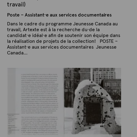
travail)
Poste – Assistant·e aux services documentaires
Dans le cadre du programme Jeunesse Canada au
travail, Artexte est à la recherche du·de la
candidat·e idéal·e afin de soutenir son équipe dans
la réalisation de projets de la collection! POSTE –
Assistant·e aux services documentaires Jeunesse
Canada…
P
P
u
a
b
r
l
A
i
é
r
l
t
e
e
2
x
a
v
t
r
e
i
l
2
0
2