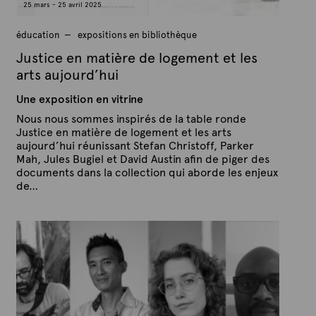
25 mars - 25 avril 2025
6
éducation
expositions en bibliothèque
Justice en matière de logement et les
arts aujourd’hui
Une exposition en vitrine
Nous nous sommes inspirés de la table ronde
Justice en matière de logement et les arts
aujourd’hui réunissant Stefan Christoff, Parker
Mah, Jules Bugiel et David Austin afin de piger des
documents dans la collection qui aborde les enjeux
de…
P
P
u
a
b
r
l
A
i
é
r
l
t
e
e
1
x
a
v