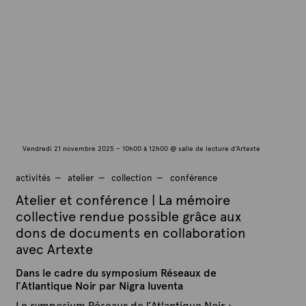
v
e
e
m
b
r
e
2
0
2
5
Vendredi 21 novembre 2025 – 10h00 à 12h00 @ salle de lecture d’Artexte
activités
atelier
collection
conférence
Atelier et conférence | La mémoire
collective rendue possible grâce aux
dons de documents en collaboration
avec Artexte
Dans le cadre du symposium Réseaux de
l’Atlantique Noir par Nigra Iuventa
Le symposium Réseaux de l’Atlantique Noir :