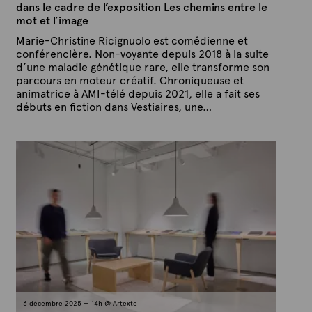
dans le cadre de l’exposition Les chemins entre le
mot et l’image
Marie-Christine Ricignuolo est comédienne et
conférencière. Non-voyante depuis 2018 à la suite
d’une maladie génétique rare, elle transforme son
parcours en moteur créatif. Chroniqueuse et
animatrice à AMI-télé depuis 2021, elle a fait ses
débuts en fiction dans Vestiaires, une…
P
P
u
a
b
r
l
A
i
é
r
l
t
e
e
4
x
m
a
t
r
e
s
2
0
2
6
6 décembre 2025 — 14h @ Artexte