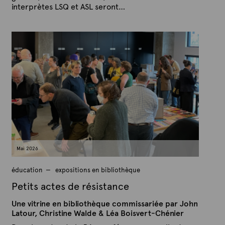
interprètes LSQ et ASL seront…
P
P
u
a
b
r
l
A
i
é
r
l
t
e
e
2
x
9
a
t
v
e
r
i
l
2
0
Mai 2026
2
6
éducation
expositions en bibliothèque
Petits actes de résistance
Une vitrine en bibliothèque commissariée par John
Latour, Christine Walde & Léa Boisvert-Chénier