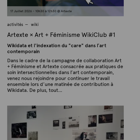
17 Juillet 2026 - 10h30 à 12h30 @ Artexte
activités
wiki
Artexte × Art + Féminisme WikiClub #1
Wikidata et l'indexation du "care" dans l’art
contemporain
Dans le cadre de la campagne de collaboration Art
+ Féminisme et Artexte consacrée aux pratiques de
soin intersectionnelles dans l’art contemporain,
venez nous rejoindre pour continuer le travail
ensemble lors d’une matinée de contribution à
Wikidata. De plus, tout…
P
P
u
a
b
r
l
A
i
é
r
l
t
e
e
1