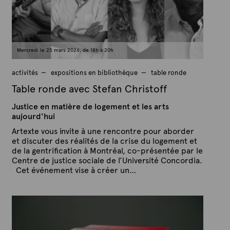
t
r
e
i
l
2
0
2
Mercredi le 25 mars 2026, de 18h à 20h
6
activités
expositions en bibliothèque
table ronde
Table ronde avec Stefan Christoff
Justice en matière de logement et les arts
aujourd'hui
Artexte vous invite à une rencontre pour aborder
et discuter des réalités de la crise du logement et
de la gentrification à Montréal, co-présentée par le
Centre de justice sociale de l’Université Concordia.
Cet événement vise à créer un…
P
P
u
a
b
r
l
A
i
é
r