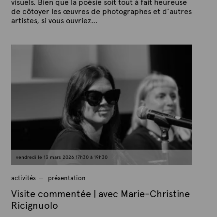
visuels. Bien que la poésie soit tout à fait heureuse
de côtoyer les œuvres de photographes et d’autres
artistes, si vous ouvriez…
P
P
u
a
b
r
l
A
i
é
r
l
t
e
e
5
x
m
a
t
r
e
s
2
0
2
6
vendredi le 13 mars 2026 17h30 à 19h30
activités
présentation
Visite commentée | avec Marie-Christine
Ricignuolo