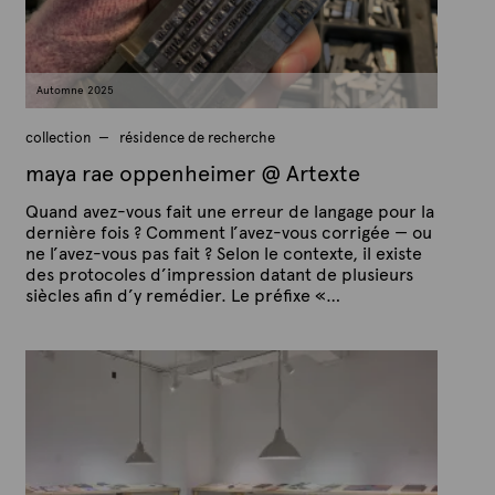
e
t
o
b
r
e
Automne 2025
2
0
2
collection
résidence de recherche
5
maya rae oppenheimer @ Artexte
Quand avez-vous fait une erreur de langage pour la
dernière fois ? Comment l’avez-vous corrigée — ou
ne l’avez-vous pas fait ? Selon le contexte, il existe
des protocoles d’impression datant de plusieurs
siècles afin d’y remédier. Le préfixe «…
P
P
u
a
b
r
l
A
i
é
r
l
t
e
e
4
x
o