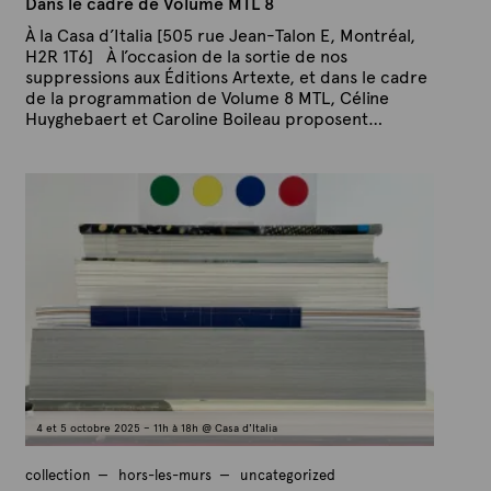
Dans le cadre de Volume MTL 8
À la Casa d’Italia [505 rue Jean-Talon E, Montréal,
H2R 1T6] À l’occasion de la sortie de nos
suppressions aux Éditions Artexte, et dans le cadre
de la programmation de Volume 8 MTL, Céline
Huyghebaert et Caroline Boileau proposent…
P
P
u
a
b
r
l
A
i
é
r
l
t
e
e
1
x
5
a
t
o
e
û
t
2
0
2
4 et 5 octobre 2025 – 11h à 18h @ Casa d'Italia
5
collection
hors-les-murs
uncategorized