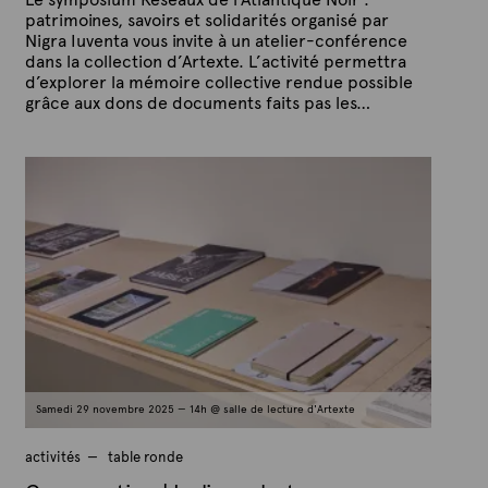
patrimoines, savoirs et solidarités organisé par
Nigra Iuventa vous invite à un atelier-conférence
dans la collection d’Artexte. L’activité permettra
d’explorer la mémoire collective rendue possible
grâce aux dons de documents faits pas les…
P
P
u
a
b
r
l
A
i
é
r
l
t
e
e
4
x
n
o
t
v
e
e
m
b
r
e
Samedi 29 novembre 2025 — 14h @ salle de lecture d'Artexte
2
0
2
activités
table ronde
5