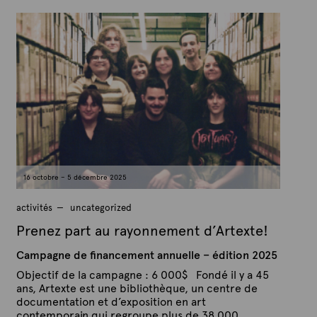
P
u
a
b
r
l
A
i
é
r
l
t
e
e
1
x
1
s
t
e
e
p
t
e
m
b
16 octobre – 5 décembre 2025
r
e
2
activités
uncategorized
0
2
Prenez part au rayonnement d’Artexte!
5
Campagne de financement annuelle – édition 2025
Objectif de la campagne : 6 000$ Fondé il y a 45
ans, Artexte est une bibliothèque, un centre de
documentation et d’exposition en art
contemporain qui regroupe plus de 38 000