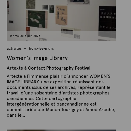
x
1
j
t
u
e
i
n
2
0
2
1er mai au 6 juin 2026
6
activités
hors-les-murs
Women’s Image Library
Artexte à Contact Photography Festival
Artexte a l’immense plaisir d’annoncer WOMEN’S
IMAGE LIBRARY, une exposition réunissant des
documents issus de ses archives, représentant le
travail d’une soixantaine d’artistes photographes
canadiennes. Cette cartographie
intergénérationnelle et pancanadienne est
commissariée par Manon Tourigny et Amed Aroche,
dans le…
P
P
u
a