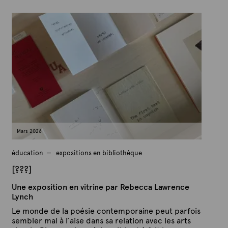
P
P
u
a
b
r
l
A
i
é
r
l
t
e
e
5
x
m
a
t
r
e
s
2
0
2
6
Mars 2026
éducation
expositions en bibliothèque
[???]
Une exposition en vitrine par Rebecca Lawrence
Lynch
Le monde de la poésie contemporaine peut parfois
sembler mal à l’aise dans sa relation avec les arts