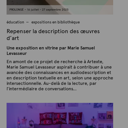
0
2
PROLONGÉ – 16 juillet - 27 septembre 2025
5
éducation
expositions en bibliothèque
Repenser la description des œuvres
d’art
Une exposition en vitrine par Marie Samuel
Levasseur
En amont de ce projet de recherche à Artexte,
Marie Samuel Levasseur aspirait à contribuer à une
avancée des connaissances en audiodescription et
en description textuelle en art, selon une approche
intersectionnelle. Au-delà de la lecture, par
l’intermédiaire de conversations…
P
P
u
a
b
r
l
A
i
é
r
l
t
e