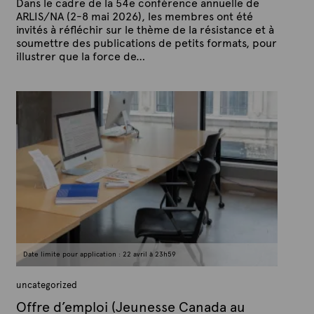
Dans le cadre de la 54e conférence annuelle de
ARLIS/NA (2-8 mai 2026), les membres ont été
invités à réfléchir sur le thème de la résistance et à
soumettre des publications de petits formats, pour
illustrer que la force de…
P
P
u
a
b
r
l
A
i
é
r
l
t
e
e
2
x
9
a
t
v
e
r
i
l
2
0
Date limite pour application : 22 avril à 23h59
2
6
uncategorized
Offre d’emploi (Jeunesse Canada au