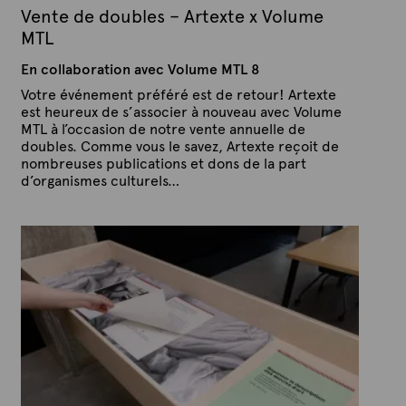
Vente de doubles – Artexte x Volume
MTL
En collaboration avec Volume MTL 8
Votre événement préféré est de retour! Artexte
est heureux de s’associer à nouveau avec Volume
MTL à l’occasion de notre vente annuelle de
doubles. Comme vous le savez, Artexte reçoit de
nombreuses publications et dons de la part
d’organismes culturels…
P
P
u
a
b
r
l
A
i
é
r
l
t
e
e
1
x
5
a
t
o
e
û
t
2