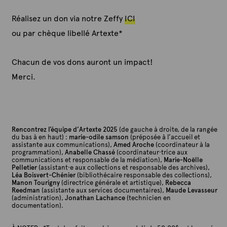
Réalisez un don via notre Zeffy
ICI
ou par chèque libellé Artexte*
Chacun de vos dons auront un impact!
Merci.
Rencontrez l’équipe d’Artexte 2025
(de gauche à droite, de la rangée
du bas à en haut) :
marie-odile samson
(préposée à l’accueil et
assistante aux communications),
Amed Aroche
(coordinateur à la
programmation),
Anabelle Chassé
(coordinateur·trice aux
communications et responsable de la médiation),
Marie-Noëlle
Pelletier
(assistant·e aux collections et responsable des archives),
Léa Boisvert-Chénier
(bibliothécaire responsable des collections),
Manon Tourigny
(directrice générale et artistique),
Rebecca
Reedman
(assistante aux services documentaires),
Maude Levasseur
(administration),
Jonathan Lachance
(technicien en
documentation).