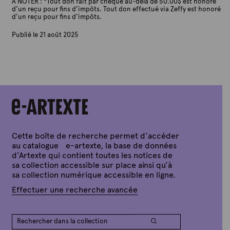
À NOTER : *Tout don fait par chèque au-delà de 50.00$ est honoré
d’un reçu pour fins d’impôts. Tout don effectué via Zeffy est honoré
d’un reçu pour fins d’impôts.
Publié le 21 août 2025
P
a
r
A
r
t
e
x
t
e
Cette boîte de recherche permet d’accéder
au catalogue e-artexte, la base de données
d’Artexte qui contient toutes les notices de
sa collection accessible sur place ainsi qu’à
sa collection numérique accessible en ligne.
Effectuer une recherche avancée