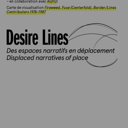
– en collaboration avec
AGYU
)
Carte de visualisation
Fireweed, Fuse (Centerfold), Border/Lines
Contributors 1976-1987