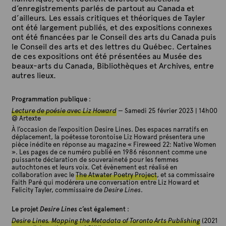
d’enregistrements parlés de partout au Canada et
d’ailleurs. Les essais critiques et théoriques de Tayler
ont été largement publiés, et des expositions connexes
ont été financées par le Conseil des arts du Canada puis
le Conseil des arts et des lettres du Québec. Certaines
de ces expositions ont été présentées au Musée des
beaux-arts du Canada, Bibliothèques et Archives, entre
autres lieux.
Programmation publique
:
Lecture de poésie avec Liz Howard
— Samedi 25 février 2023 | 14h00
@ Artexte
À l’occasion de l’exposition Desire Lines. Des espaces narratifs en
déplacement, la poétesse torontoise Liz Howard présentera une
pièce inédite en réponse au magazine « Fireweed 22: Native Women
». Les pages de ce numéro publié en 1986 résonnent comme une
puissante déclaration de souveraineté pour les femmes
autochtones et leurs voix.
Cet évènement est réalisé en
collaboration avec le
The Atwater Poetry Project
, et sa commissaire
Faith Paré qui modérera une conversation entre Liz Howard et
Felicity Tayler, commissaire de
Desire Lines
.
Le projet
Desire Lines
c’est également
:
Desire Lines. Mapping the Metadata of Toronto Arts Publishing
(2021