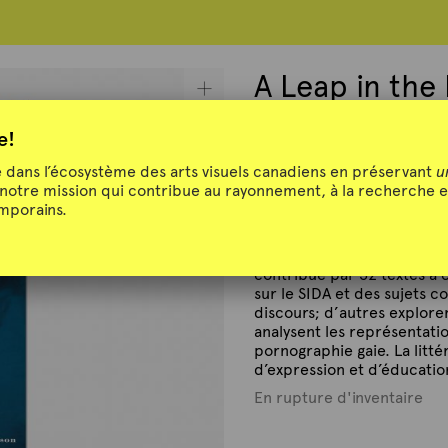
A Leap in the
e!
dans l’écosystème des arts visuels canadiens en préservant
u
 notre mission qui contribue au rayonnement, à la recherche e
A Leap in the Dark : AIDS, 
emporains.
Klusacek et Ken Morrison.
Historiens, anthropologistes
contribué par 32 textes à 
sur le SIDA et des sujets 
discours; d’autres explore
analysent les représentati
pornographie gaie. La litt
d’expression et d’éducatio
En rupture d'inventaire