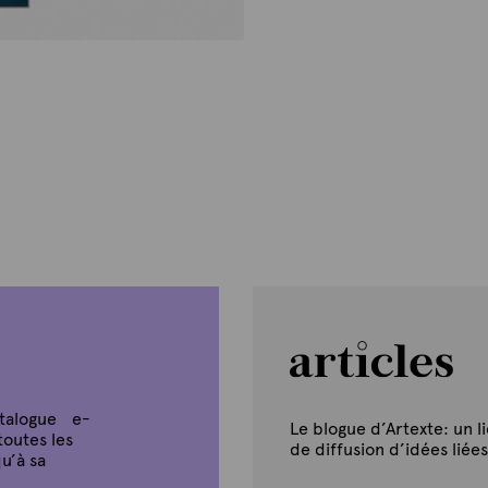
atalogue e-
Le blogue d’Artexte: un l
toutes les
de diffusion d’idées liées
u’à sa