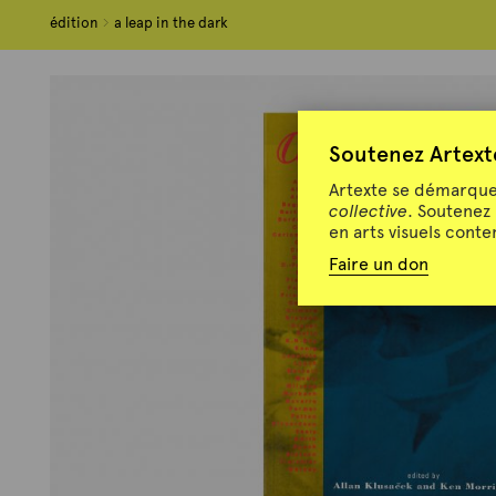
édition
édition
a leap in the dark
a leap in the dark
Soutenez Artext
Artexte se démarque 
collective
. Soutenez
en arts visuels cont
Faire un don