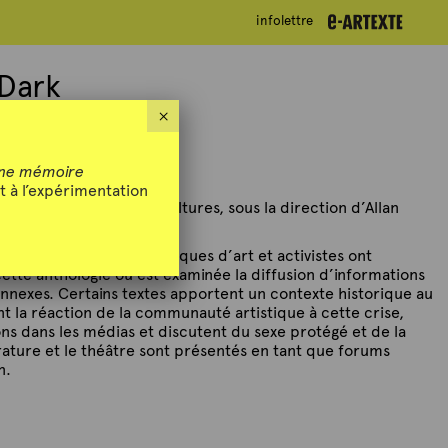
infolettre
infolettre
 Dark
×
ne mémoire
t à l’expérimentation
Art and Contemporary Cultures, sous la direction d’Allan
, artistes, écrivains, critiques d’art et activistes ont
cette anthologie où est examinée la diffusion d’informations
connexes. Certains textes apportent un contexte historique au
nt la réaction de la communauté artistique à cette crise,
ons dans les médias et discutent du sexe protégé et de la
érature et le théâtre sont présentés en tant que forums
n.