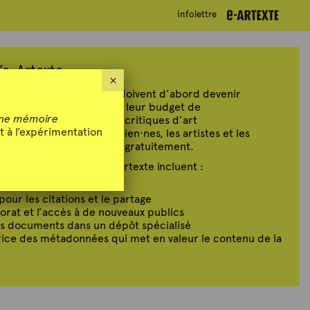
infolettre
infolettre
’e-Artexte
×
te, les partis intéressés doivent d’abord devenir
ation annuelle basée sur leur budget de
ne mémoire
t·es individuel·les (les critiques d’art
t à l’expérimentation
rvateur·trices, les historien·nes, les artistes et les
poser leurs publications gratuitement.
os publications dans e-artexte incluent :
é sur Internet
pour les citations et le partage
orat et l’accès à de nouveaux publics
des documents dans un dépôt spécialisé
atrice des métadonnées qui met en valeur le contenu de la