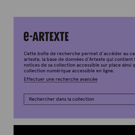
t
d
e
v
e
n
i
Cette boîte de recherche permet d’accéder au c
r
artexte, la base de données d’Artexte qui contient 
d
notices de sa collection accessible sur place ainsi q
é
collection numérique accessible en ligne.
p
Effectuer une recherche avancée
o
s
a
n
t
·
e
d