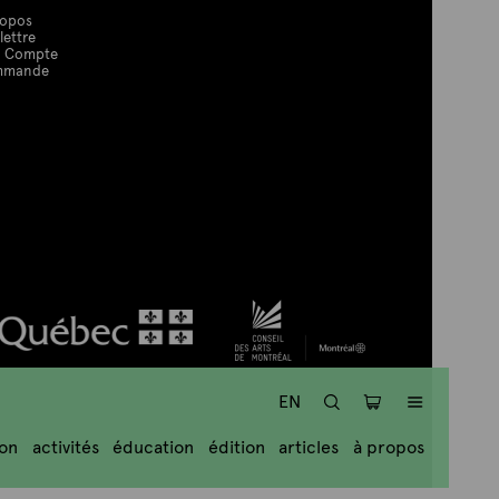
ropos
lettre
 Compte
mmande
RECHERCHE
PANIER
MENU
EN
ion
activités
éducation
édition
articles
à propos