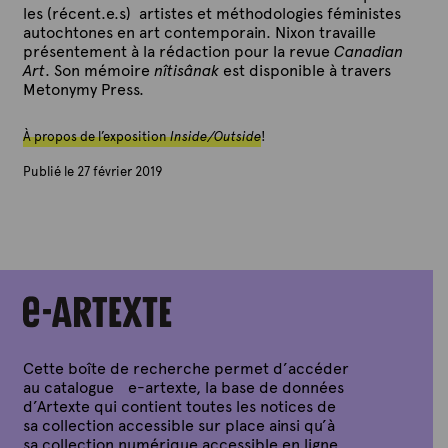
les (récent.e.s) artistes et méthodologies féministes
autochtones en art contemporain. Nixon travaille
présentement à la rédaction pour la revue
Canadian
Art
. Son mémoire
nîtisânak
est disponible à travers
Metonymy Press.
À propos de l’exposition
Inside/Outside
!
Publié le 27 février 2019
P
a
r
A
r
t
e
x
t
e
Cette boîte de recherche permet d’accéder
au catalogue e-artexte, la base de données
d’Artexte qui contient toutes les notices de
sa collection accessible sur place ainsi qu’à
sa collection numérique accessible en ligne.