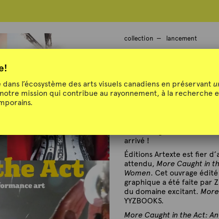
collection
lancement
More Caught i
e!
dans l’écosystème des arts visuels canadiens en préservant
u
 notre mission qui contribue au rayonnement, à la recherche e
emporains.
Lancement d'une nouvelle 
More Caught in the Act: A
arrivé !
Éditions Artexte est fier 
attendu,
More Caught in t
Women
. Cet ouvrage édit
graphique a été faite par 
du domaine excitant.
More 
YYZBOOKS.
More Caught in the Act: A