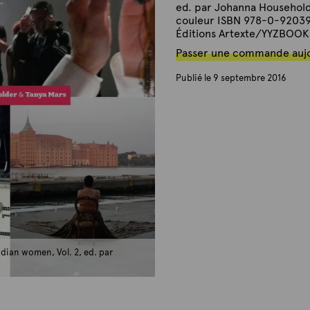
ed. par Johanna Household
couleur ISBN 978-0-920397
Éditions Artexte/YYZBOOKS
Passer une commande auj
Publié le 9 septembre 2016
P
a
r
A
r
t
e
x
t
e
dian women, Vol. 2, ed. par