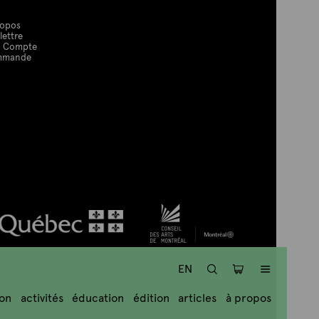
ropos
lettre
 Compte
mmande
RECHERCHE
PANIER
MENU
EN
ion
activités
éducation
édition
articles
à propos