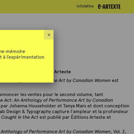
infolettre
infolettre
n the Act
×
ne mémoire
t à l’expérimentation
publication des Éditions Artexte
n Anthology of Performance Art by Canadian Women
est
d’annoncer les ventes pour le second volume, tant
he Act: An Anthology of Performance Art by Canadian
é par Johanna Householder et Tanya Mars et dont conception
Zab Design & Typography capture l’ampleur et la profondeur
Caught in the Act
est publié par Éditions Artexte et
n Anthology of Performance Art by Canadian Women
, Vol. 2,