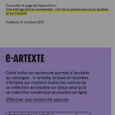
Consulter la page de l’exposition :
Une bibliographie commentée : l’art de la performance au Québec
et au Canada
Publié le 13 octobre 2015
P
a
r
A
r
t
e
x
t
e
Cette boîte de recherche permet d’accéder
au catalogue e-artexte, la base de données
d’Artexte qui contient toutes les notices de
sa collection accessible sur place ainsi qu’à
sa collection numérique accessible en ligne.
Effectuer une recherche avancée