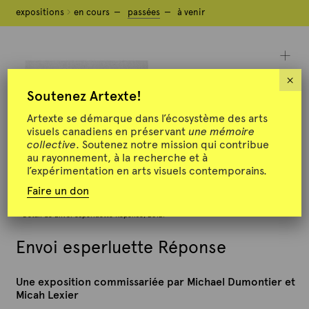
expositions
expositions
en cours
en cours
passées
passées
à venir
à venir
×
Soutenez Artexte!
Artexte se démarque dans l’écosystème des arts
visuels canadiens en préservant
une mémoire
collective
. Soutenez notre mission qui contribue
au rayonnement, à la recherche et à
l’expérimentation en arts visuels contemporains.
Faire un don
Détail de Envoi esperluette Réponse, 2012.
Envoi esperluette Réponse
Une exposition commissariée par Michael Dumontier et
Micah Lexier