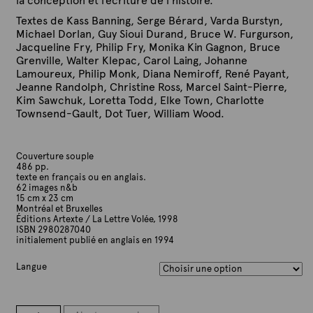
la conception et l’écriture de l’histoire.
Textes de Kass Banning, Serge Bérard, Varda Burstyn,
Michael Dorlan, Guy Sioui Durand, Bruce W. Furgurson,
Jacqueline Fry, Philip Fry, Monika Kin Gagnon, Bruce
Grenville, Walter Klepac, Carol Laing, Johanne
Lamoureux, Philip Monk, Diana Nemiroff, René Payant,
Jeanne Randolph, Christine Ross, Marcel Saint-Pierre,
Kim Sawchuk, Loretta Todd, Elke Town, Charlotte
Townsend-Gault, Dot Tuer, William Wood.
Couverture souple
486 pp.
texte en français ou en anglais.
62 images n&b
15 cm x 23 cm
Montréal et Bruxelles
Éditions Artexte / La Lettre Volée, 1998
ISBN 2980287040
initialement publié en anglais en 1994
Langue
quantité