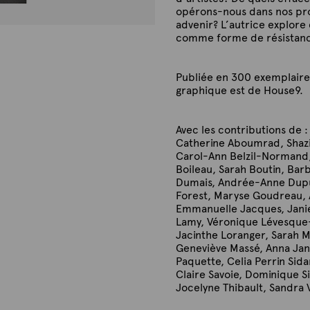
opérons-nous dans nos pro
advenir? L’autrice explore 
comme forme de résistanc
Publiée en 300 exemplaire
graphique est de House9.
Avec les contributions de :
Catherine Aboumrad, Shazi
Carol-Ann Belzil-Normand, 
Boileau, Sarah Boutin, Bar
Dumais, Andrée-Anne Dupui
Forest, Maryse Goudreau, 
Emmanuelle Jacques, Janie 
Lamy, Véronique Lévesque-P
Jacinthe Loranger, Sarah 
Geneviève Massé, Anna Jan
Paquette, Celia Perrin Sid
Claire Savoie, Dominique S
Jocelyne Thibault, Sandra 