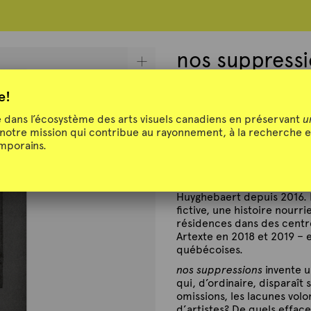
nos suppress
e!
dans l’écosystème des arts visuels canadiens en préservant
u
 notre mission qui contribue au rayonnement, à la recherche e
nos suppressions
par Céli
emporains.
50,00
$
La publication
nos suppres
Huyghebaert depuis 2016. El
fictive, une histoire nourr
résidences dans des centr
Artexte en 2018 et 2019 – 
québécoises.
nos suppressions
invente u
qui, d’ordinaire, disparaît
omissions, les lacunes volo
d’artistes? De quels efface