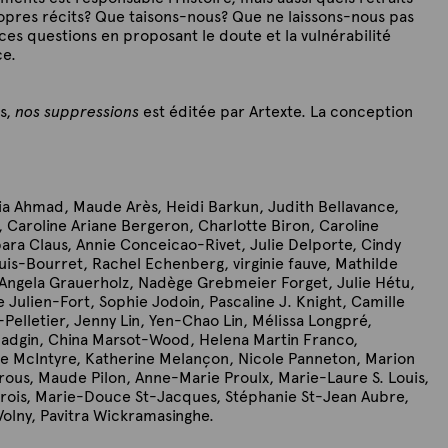
pres récits? Que taisons-nous? Que ne laissons-nous pas
ces questions en proposant le doute et la vulnérabilité
e.
s,
nos suppressions
est éditée par Artexte. La conception
a Ahmad, Maude Arès, Heidi Barkun, Judith Bellavance,
Caroline Ariane Bergeron, Charlotte Biron, Caroline
bara Claus, Annie Conceicao-Rivet, Julie Delporte, Cindy
s-Bourret, Rachel Echenberg, virginie fauve, Mathilde
Angela Grauerholz, Nadège Grebmeier Forget, Julie Hétu,
Julien-Fort, Sophie Jodoin, Pascaline J. Knight, Camille
elletier, Jenny Lin, Yen-Chao Lin, Mélissa Longpré,
Madgin, China Marsot-Wood, Helena Martin Franco,
e McIntyre, Katherine Melançon, Nicole Panneton, Marion
arous, Maude Pilon, Anne-Marie Proulx, Marie-Laure S. Louis,
irois, Marie-Douce St-Jacques, Stéphanie St-Jean Aubre,
Volny, Pavitra Wickramasinghe.