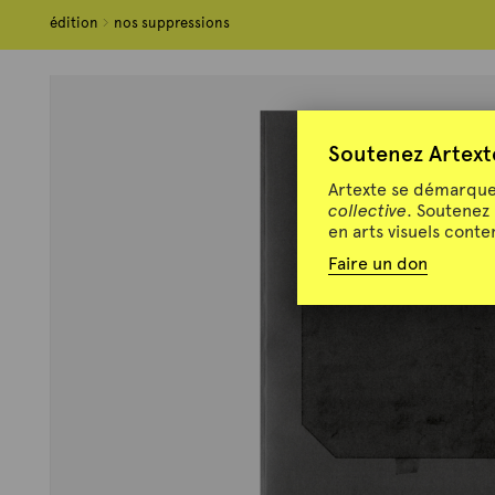
édition
édition
nos suppressions
nos suppressions
Soutenez Artext
Artexte se démarque 
collective
. Soutenez
en arts visuels cont
Faire un don