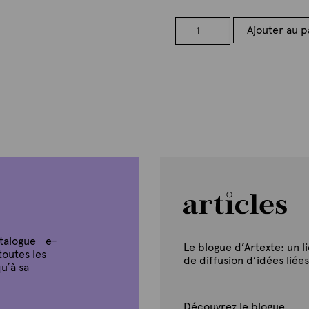
quantité
Ajouter au p
de
nos
suppressions
atalogue e-
Le blogue d’Artexte: un l
toutes les
de diffusion d’idées liées
u’à sa
Découvrez le blogue