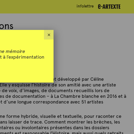
infolettre
infolettre
ions
×
ne mémoire
t à l’expérimentation
ne Huyghebaert
sions
vient clore un projet développé par Céline
le y esquisse l’histoire de son amitié avec une artiste
ie de voix, d’images, de documents recueillis lors de
es de documentation – à La Chambre blanche en 2016 et à
et d’une longue correspondance avec 51 artistes
ne forme hybride, visuelle et textuelle, pour raconter ce
 sans laisser de trace. Comment montrer les brèches, les
ntaires ou involontaires présentes dans les dossiers
ments est responsable l’Histoire, mais aussi quels retraits