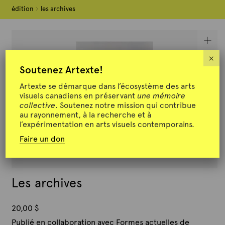
édition
édition
les archives
les archives
×
Soutenez Artexte!
Artexte se démarque dans l’écosystème des arts
visuels canadiens en préservant
une mémoire
collective
. Soutenez notre mission qui contribue
au rayonnement, à la recherche et à
l’expérimentation en arts visuels contemporains.
Faire un don
Les archives
20,00
$
Publié en collaboration avec Formes actuelles de