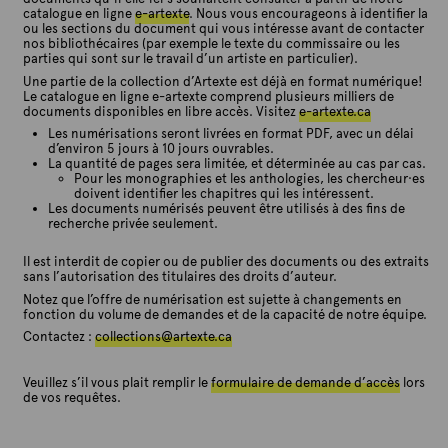
u
catalogue en ligne
e-artexte
. Nous vous encourageons à identifier la
m
ou les sections du document qui vous intéresse avant de contacter
nos bibliothécaires (par exemple le texte du commissaire ou les
é
parties qui sont sur le travail d’un artiste en particulier).
r
Une partie de la collection d’Artexte est déjà en format numérique!
Le catalogue en ligne e-artexte comprend plusieurs milliers de
i
documents disponibles en libre accès. Visitez
e-artexte.ca
s
Les numérisations seront livrées en format PDF, avec un délai
a
d’environ 5 jours à 10 jours ouvrables.
La quantité de pages sera limitée, et déterminée au cas par cas.
t
Pour les monographies et les anthologies, les chercheur·es
i
doivent identifier les chapitres qui les intéressent.
Les documents numérisés peuvent être utilisés à des fins de
o
recherche privée seulement.
n
Il est interdit de copier ou de publier des documents ou des extraits
sans l’autorisation des titulaires des droits d’auteur.
Notez que l’offre de numérisation est sujette à changements en
fonction du volume de demandes et de la capacité de notre équipe.
Contactez :
collections@artexte.ca
Veuillez s’il vous plait remplir le
formulaire de demande d’accès
lors
de vos requêtes.