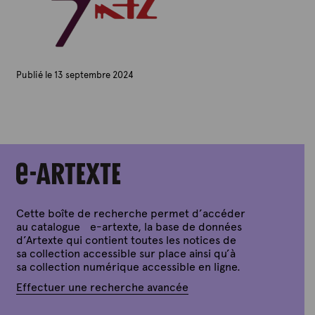
Publié le 13 septembre 2024
P
a
r
A
r
t
e
x
t
e
Cette boîte de recherche permet d’accéder
au catalogue e-artexte, la base de données
d’Artexte qui contient toutes les notices de
sa collection accessible sur place ainsi qu’à
sa collection numérique accessible en ligne.
Effectuer une recherche avancée