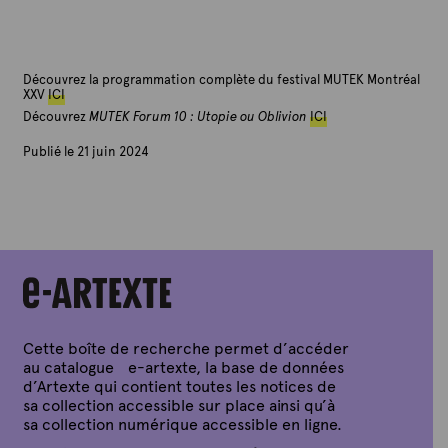
Découvrez la programmation complète du festival MUTEK Montréal
XXV
ICI
Découvrez
MUTEK Forum 10 : Utopie ou Oblivion
ICI
Publié le 21 juin 2024
P
a
r
A
r
t
e
x
t
e
Cette boîte de recherche permet d’accéder
au catalogue e-artexte, la base de données
d’Artexte qui contient toutes les notices de
sa collection accessible sur place ainsi qu’à
sa collection numérique accessible en ligne.