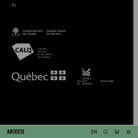
En
Artexte
RECHERCHE
PANIER
ME
EN