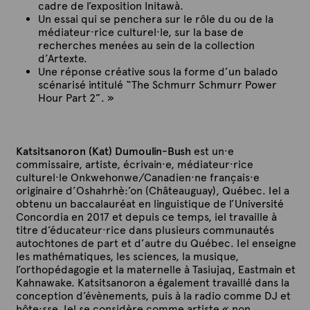
cadre de l’exposition Initawà.
Un essai qui se penchera sur le rôle du ou de la
médiateur·rice culturel·le, sur la base de
recherches menées au sein de la collection
d’Artexte.
Une réponse créative sous la forme d’un balado
scénarisé intitulé “The Schmurr Schmurr Power
Hour Part 2”. »
Katsitsanoron (Kat) Dumoulin-Bush
est un·e
commissaire, artiste, écrivain·e, médiateur·rice
culturel·le Onkwehonwe/Canadien·ne français·e
originaire d’Oshahrhè:’on (Châteauguay), Québec. Iel a
obtenu un baccalauréat en linguistique de l’Université
Concordia en 2017 et depuis ce temps, iel travaille à
titre d’éducateur·rice dans plusieurs communautés
autochtones de part et d’autre du Québec. Iel enseigne
les mathématiques, les sciences, la musique,
l’orthopédagogie et la maternelle à Tasiujaq, Eastmain et
Kahnawake. Katsitsanoron a également travaillé dans la
conception d’évènements, puis à la radio comme DJ et
hôte·sse. Iel se considère comme artiste « non