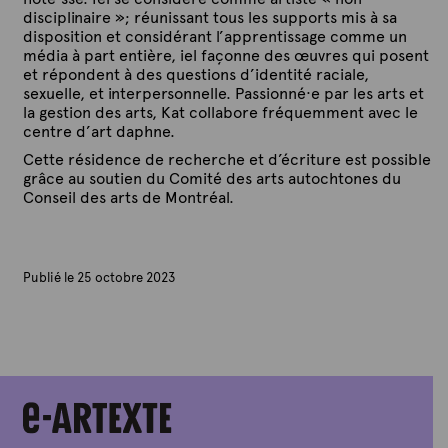
disciplinaire »; réunissant tous les supports mis à sa
disposition et considérant l’apprentissage comme un
média à part entière, iel façonne des œuvres qui posent
et répondent à des questions d’identité raciale,
sexuelle, et interpersonnelle. Passionné·e par les arts et
la gestion des arts, Kat collabore fréquemment avec le
centre d’art daphne.
Cette résidence de recherche et d’écriture est possible
grâce au soutien du Comité des arts autochtones du
Conseil des arts de Montréal.
Publié le 25 octobre 2023
P
a
r
A
r
t
e
x
t