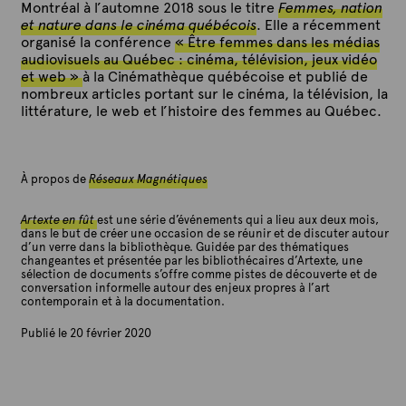
Montréal à l’automne 2018 sous le titre
Femmes, nation
et nature dans le cinéma québécois
. Elle a récemment
organisé la conférence
« Être femmes dans les médias
audiovisuels au Québec : cinéma, télévision, jeux vidéo
et web »
à la Cinémathèque québécoise et publié de
nombreux articles portant sur le cinéma, la télévision, la
littérature, le web et l’histoire des femmes au Québec.
À propos de
Réseaux Magnétiques
Artexte en fût
est une série d’événements qui a lieu aux deux mois,
dans le but de créer une occasion de se réunir et de discuter autour
d’un verre dans la bibliothèque. Guidée par des thématiques
changeantes et présentée par les bibliothécaires d’Artexte, une
sélection de documents s’offre comme pistes de découverte et de
conversation informelle autour des enjeux propres à l’art
contemporain et à la documentation.
Publié le 20 février 2020
P
a
r
A