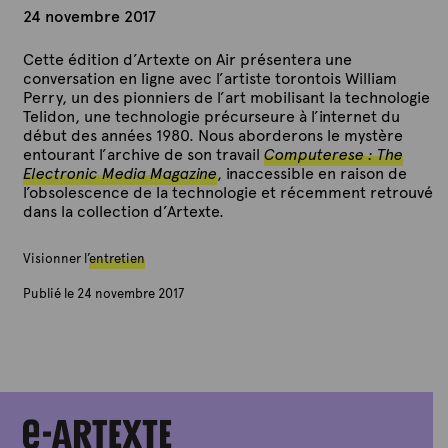
24 novembre 2017
Cette édition d’Artexte on Air présentera une
conversation en ligne avec l’artiste torontois William
Perry, un des pionniers de l’art mobilisant la technologie
Telidon, une technologie précurseure à l’internet du
début des années 1980. Nous aborderons le mystère
entourant l’archive de son travail
Computerese
: The
Electronic Media Magazine
, inaccessible en raison de
l’obsolescence de la technologie et récemment retrouvé
dans la collection d’Artexte.
Visionner l’
entretien
Publié le 24 novembre 2017
P
a
r
A
r
t
e
x