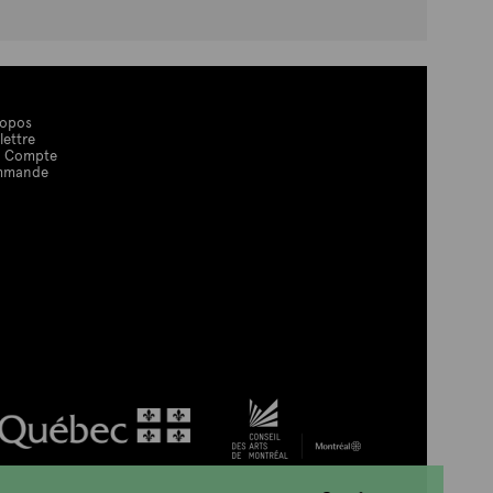
ropos
lettre
 Compte
mmande