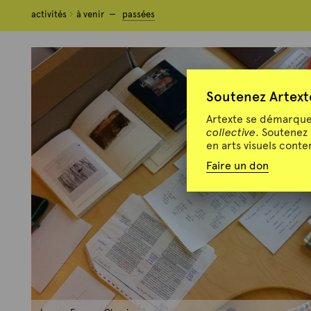
activités
activités
à venir
à venir
passées
passées
Soutenez Artext
Artexte se démarque 
collective
. Soutenez
en arts visuels cont
Faire un don