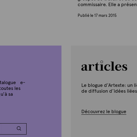
commissaire. Elle a présen
Publié le 17 mars 2015
P
a
r
A
r
t
e
x
t
e
atalogue e-
Le blogue d’Artexte: un l
toutes les
de diffusion d’idées liées
u’à sa
Découvrez le blogue