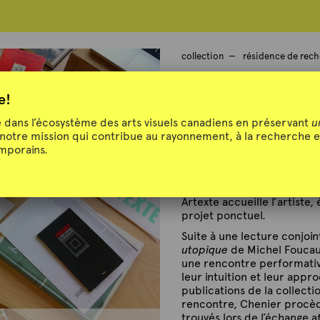
collection
résidence de rec
Francys Chen
e!
dans l’écosystème des arts visuels canadiens en préservant
u
 notre mission qui contribue au rayonnement, à la recherche e
emporains.
Hiver 2015
Artexte accueille l’artiste
projet ponctuel.
Suite à une lecture conjoint
utopique
de Michel Foucaul
une rencontre performative.
leur intuition et leur appr
publications de la collecti
rencontre, Chenier procèd
trouvés lors de l’échange