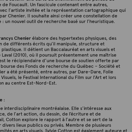
e de Foucault. Un fascicule contenant entre autres,
 avec l’artiste invitée et la représentation cartographique qui
ar Chenier. Il souhaite ainsi créer une constellation de
 : un nouvel outil de recherche basé sur l’heuristique.
rancys Chenier
élabore des hypertextes physiques, des
 de différents écrits qu’il manipule, structure et
lastique. Il détient un Baccalauréat en arts visuels et
 Laval (2010), où il poursuit présentement une maîtrise
Il est le récipiendaire d’une bourse de soutien offerte par
 bourse des Fonds de recherche du Québec – Société et
ier a été présenté, entre autres, par Dare-Dare, Folie
Visuels, le Festival International du Film sur l’Art et lors
on au centre Est-Nord-Est.
ée
:
e interdisciplinaire montréalaise. Elle s’intéresse aux
, de l’art action, du dessin, de l’écriture et de
ail, Cotton explore le rapport à l’autre et se sert de la
r divers lieux publics ou privés. Membre de plusieurs
mités en arts visuels, Sylvie Cotton est également auteure et