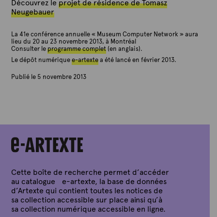
Découvrez le
projet de résidence de Tomasz
Neugebauer
La 41e conférence annuelle « Museum Computer Network » aura
lieu du 20 au 23 novembre 2013, à Montréal
Consulter le
programme complet
(en anglais).
Le dépôt numérique
e-artexte
a été lancé en février 2013.
Publié le 5 novembre 2013
P
a
r
A
r
t
e
x
t
e
Cette boîte de recherche permet d’accéder
au catalogue e-artexte, la base de données
d’Artexte qui contient toutes les notices de
sa collection accessible sur place ainsi qu’à
sa collection numérique accessible en ligne.