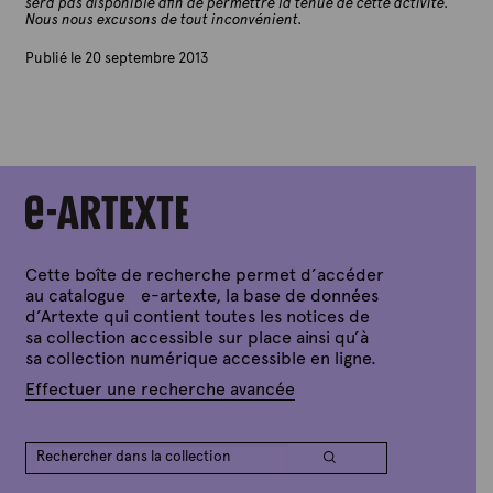
sera pas disponible afin de permettre la tenue de cette activité.
Nous nous excusons de tout inconvénient.
Publié le 20 septembre 2013
P
a
r
A
r
t
e
x
t
e
Cette boîte de recherche permet d’accéder
au catalogue e-artexte, la base de données
d’Artexte qui contient toutes les notices de
sa collection accessible sur place ainsi qu’à
sa collection numérique accessible en ligne.
Effectuer une recherche avancée