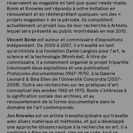
réservaient au magazine en tant que quasi-ready-made,
Bonin et Knowles ont répondu à notre invitation en
renouvelant et en réinterprétant quelques-uns des «
projets magazines » de la période. Ils complètent
actuellement un projet issu de leur recherche à Artexte,
lequel sera présenté au public montréalais en mai 2010.
Vincent Bonin
est auteur et commissaire d’expositions
indépendant. De 2000 à 2007, il a travaillé en tant
qu’archiviste à la fondation Daniel Langlois pour l’art, la
science et la technologie (Montréal). À titre de
commissaire, il a notamment organisé le projet tripartite
(réunissant deux expositions et une publication)
Protocoles documentaires (1967-1975)
, à la Galerie
Leonard & Bina Ellen de l’Université Concordia (2007-
2008). Outre ses recherches sur les pratiques d’art
conceptuel des années 1960 et 1970, Bonin s’intéresse à
la signification sociale des archives, et au
renouvellement de la forme documentaire dans le
domaine de l’art contemporain.
Jon Knowles
est un artiste transdisciplinaire qui travaille
avec divers matériaux et méthodes, et qui a développé
une approche idiosyncrasique à la recherche en art. Il a
participé à
Rien ne se perd, rien ne se crée, tout se