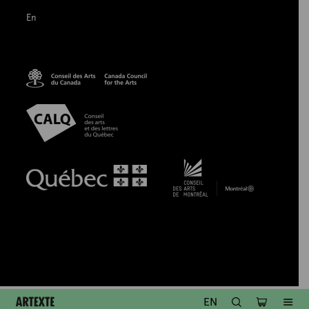
En
Artexte
RECHERCHE
PANIER
ME
EN