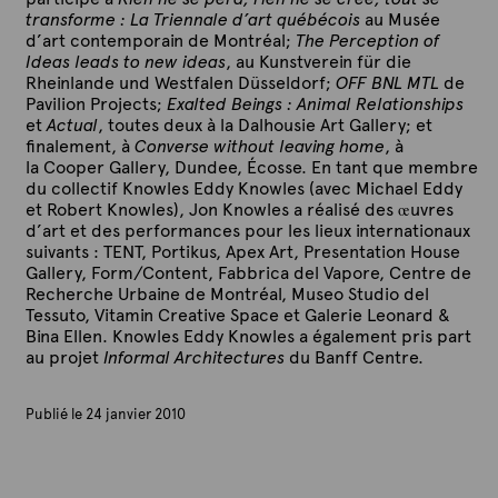
transforme : La Triennale d’art québécois
au Musée
d’art contemporain de Montréal;
The Perception of
Ideas leads to new ideas
, au Kunstverein für die
Rheinlande und Westfalen Düsseldorf;
OFF BNL MTL
de
Pavilion Projects;
Exalted Beings : Animal Relationships
et
Actual
, toutes deux à la Dalhousie Art Gallery; et
finalement, à
Converse without leaving home
, à
la Cooper Gallery, Dundee, Écosse. En tant que membre
du collectif Knowles Eddy Knowles (avec Michael Eddy
et Robert Knowles), Jon Knowles a réalisé des
œ
uvres
d’art et des performances pour les lieux internationaux
suivants : TENT, Portikus, Apex Art, Presentation House
Gallery, Form/Content, Fabbrica del Vapore, Centre de
Recherche Urbaine de Montréal, Museo Studio del
Tessuto, Vitamin Creative Space et Galerie Leonard &
Bina Ellen. Knowles Eddy Knowles a également pris part
au projet
Informal Architectures
du Banff Centre.
Publié le 24 janvier 2010
P
a
r
A