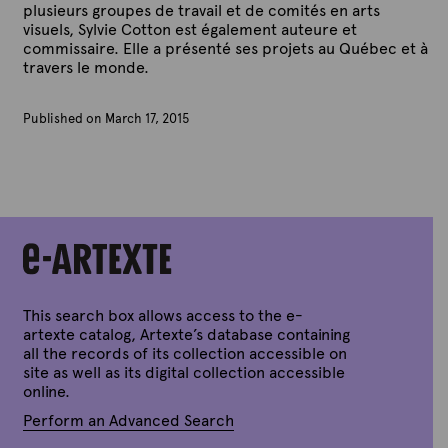
plusieurs groupes de travail et de comités en arts
visuels, Sylvie Cotton est également auteure et
commissaire. Elle a présenté ses projets au Québec et à
travers le monde.
Published on March 17, 2015
B
y
A
r
t
e
x
t
e
This search box allows access to the e-
artexte catalog, Artexte’s database containing
all the records of its collection accessible on
site as well as its digital collection accessible
online.
Perform an Advanced Search